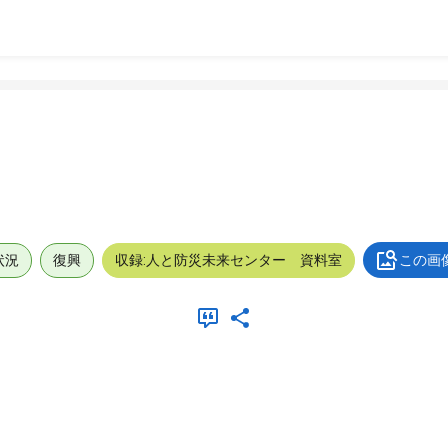
状況
復興
収録:人と防災未来センター 資料室
この画