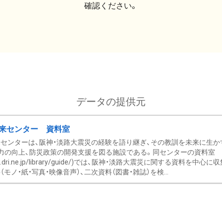
確認ください。
データの提供元
来センター 資料室
センターは、阪神・淡路大震災の経験を語り継ぎ、その教訓を未来に生か
力の向上、防災政策の開発支援を図る施設である。同センターの資料室
/www.dri.ne.jp/library/guide/)では、阪神・淡路大震災に関する資料
モノ・紙・写真・映像音声）、二次資料（図書・雑誌）を検...