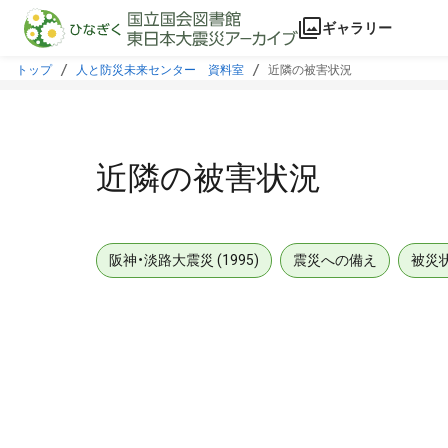
本文に飛ぶ
ギャラリー
トップ
人と防災未来センター 資料室
近隣の被害状況
近隣の被害状況
阪神・淡路大震災 (1995)
震災への備え
被災
メタデータ