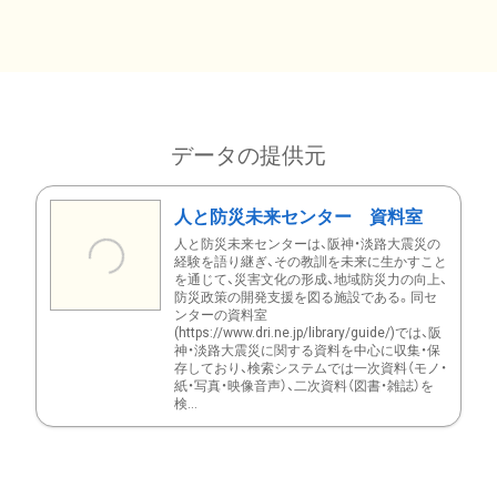
データの提供元
人と防災未来センター 資料室
人と防災未来センターは、阪神・淡路大震災の
経験を語り継ぎ、その教訓を未来に生かすこと
を通じて、災害文化の形成、地域防災力の向上、
防災政策の開発支援を図る施設である。同セ
ンターの資料室
(https://www.dri.ne.jp/library/guide/)では、阪
神・淡路大震災に関する資料を中心に収集・保
存しており、検索システムでは一次資料（モノ・
紙・写真・映像音声）、二次資料（図書・雑誌）を
検...