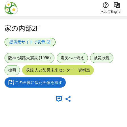
本文に飛ぶ
ヘルプ
English
家の内部2F
提供元サイトで表示
阪神・淡路大震災 (1995)
震災への備え
被災状況
復興
収録:人と防災未来センター 資料室
この画像に似た画像を探す
メタデータ