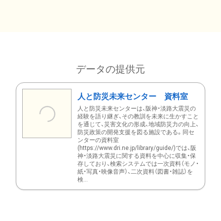
データの提供元
人と防災未来センター 資料室
人と防災未来センターは、阪神・淡路大震災の
経験を語り継ぎ、その教訓を未来に生かすこと
を通じて、災害文化の形成、地域防災力の向上、
防災政策の開発支援を図る施設である。同セ
ンターの資料室
(https://www.dri.ne.jp/library/guide/)では、阪
神・淡路大震災に関する資料を中心に収集・保
存しており、検索システムでは一次資料（モノ・
紙・写真・映像音声）、二次資料（図書・雑誌）を
検...