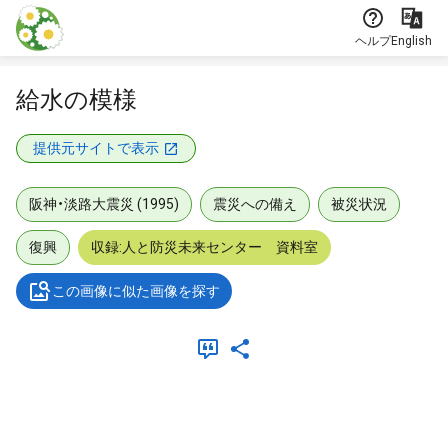
本文に飛ぶ
ヘルプ
English
給水の模様
提供元サイトで表示
阪神・淡路大震災 (1995)
震災への備え
被災状況
復興
収録:人と防災未来センター 資料室
この画像に似た画像を探す
メタデータ