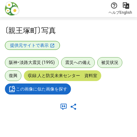
本文に飛ぶ
ヘルプ
English
〔親王塚町〕写真
提供元サイトで表示
阪神・淡路大震災 (1995)
震災への備え
被災状況
復興
収録:人と防災未来センター 資料室
この画像に似た画像を探す
メタデータ