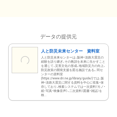
データの提供元
人と防災未来センター 資料室
人と防災未来センターは、阪神・淡路大震災の
経験を語り継ぎ、その教訓を未来に生かすこと
を通じて、災害文化の形成、地域防災力の向上、
防災政策の開発支援を図る施設である。同セ
ンターの資料室
(https://www.dri.ne.jp/library/guide/)では、阪
神・淡路大震災に関する資料を中心に収集・保
存しており、検索システムでは一次資料（モノ・
紙・写真・映像音声）、二次資料（図書・雑誌）を
検...