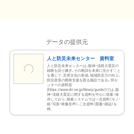
データの提供元
人と防災未来センター 資料室
人と防災未来センターは、阪神・淡路大震災の
経験を語り継ぎ、その教訓を未来に生かすこと
を通じて、災害文化の形成、地域防災力の向上、
防災政策の開発支援を図る施設である。同セ
ンターの資料室
(https://www.dri.ne.jp/library/guide/)では、阪
神・淡路大震災に関する資料を中心に収集・保
存しており、検索システムでは一次資料（モノ・
紙・写真・映像音声）、二次資料（図書・雑誌）を
検...