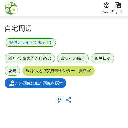
本文に飛ぶ
ヘルプ
English
自宅周辺
提供元サイトで表示
阪神・淡路大震災 (1995)
震災への備え
被災状況
復興
収録:人と防災未来センター 資料室
この画像に似た画像を探す
メタデータ