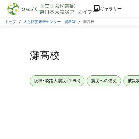
本文に飛ぶ
ギャラリー
トップ
人と防災未来センター 資料室
灘高校
灘高校
阪神・淡路大震災 (1995)
震災への備え
被災
メタデータ