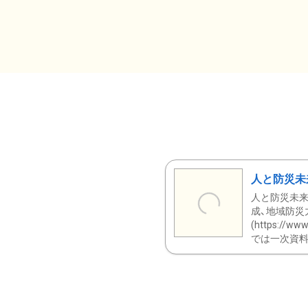
人と防災未
人と防災未来
成、地域防災
(https:/
では一次資料（