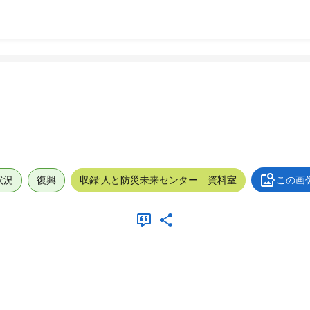
状況
復興
収録:人と防災未来センター 資料室
この画