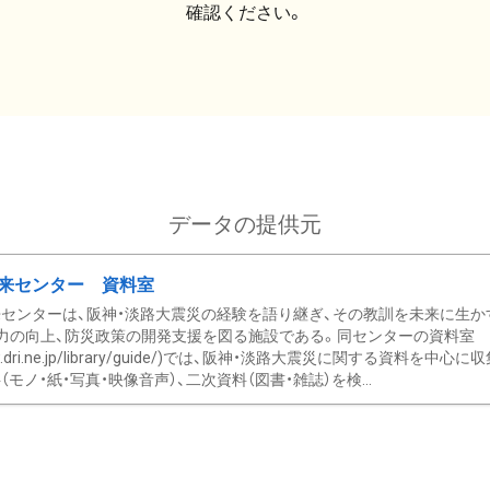
確認ください。
データの提供元
来センター 資料室
センターは、阪神・淡路大震災の経験を語り継ぎ、その教訓を未来に生か
力の向上、防災政策の開発支援を図る施設である。同センターの資料室
/www.dri.ne.jp/library/guide/)では、阪神・淡路大震災に関する資料
モノ・紙・写真・映像音声）、二次資料（図書・雑誌）を検...