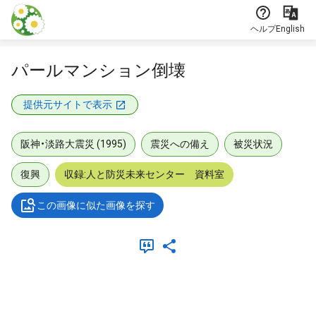
本文に飛ぶ
ヘルプ
English
パールマンション倒壊
提供元サイトで表示
阪神・淡路大震災 (1995)
震災への備え
被災状況
復興
収録:人と防災未来センター 資料室
この画像に似た画像を探す
メタデータ