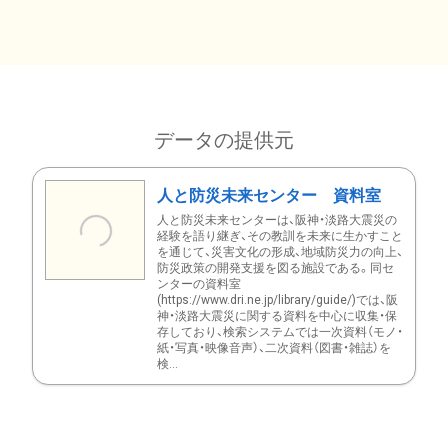
データの提供元
人と防災未来センター 資料室
人と防災未来センターは、阪神・淡路大震災の
経験を語り継ぎ、その教訓を未来に生かすこと
を通じて、災害文化の形成、地域防災力の向上、
防災政策の開発支援を図る施設である。同セ
ンターの資料室
(https://www.dri.ne.jp/library/guide/)では、阪
神・淡路大震災に関する資料を中心に収集・保
存しており、検索システムでは一次資料（モノ・
紙・写真・映像音声）、二次資料（図書・雑誌）を
検...