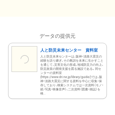
データの提供元
人と防災未来センター 資料室
人と防災未来センターは、阪神・淡路大震災の
経験を語り継ぎ、その教訓を未来に生かすこと
を通じて、災害文化の形成、地域防災力の向上、
防災政策の開発支援を図る施設である。同セ
ンターの資料室
(https://www.dri.ne.jp/library/guide/)では、阪
神・淡路大震災に関する資料を中心に収集・保
存しており、検索システムでは一次資料（モノ・
紙・写真・映像音声）、二次資料（図書・雑誌）を
検...