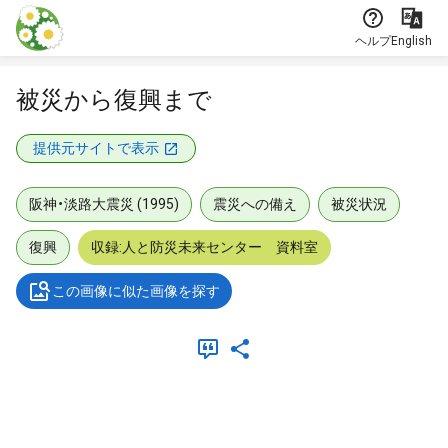
本文に飛ぶ
ヘルプ
English
被災から復興まで
提供元サイトで表示
阪神・淡路大震災 (1995)
震災への備え
被災状況
復興
収録:人と防災未来センター 資料室
この画像に似た画像を探す
メタデータ