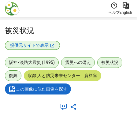
本文に飛ぶ
ヘルプ
English
被災状況
提供元サイトで表示
阪神・淡路大震災 (1995)
震災への備え
被災状況
復興
収録:人と防災未来センター 資料室
この画像に似た画像を探す
メタデータ