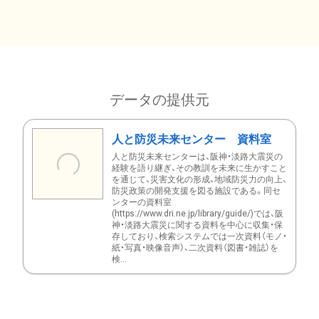
データの提供元
人と防災未来センター 資料室
人と防災未来センターは、阪神・淡路大震災の
経験を語り継ぎ、その教訓を未来に生かすこと
を通じて、災害文化の形成、地域防災力の向上、
防災政策の開発支援を図る施設である。同セ
ンターの資料室
(https://www.dri.ne.jp/library/guide/)では、阪
神・淡路大震災に関する資料を中心に収集・保
存しており、検索システムでは一次資料（モノ・
紙・写真・映像音声）、二次資料（図書・雑誌）を
検...