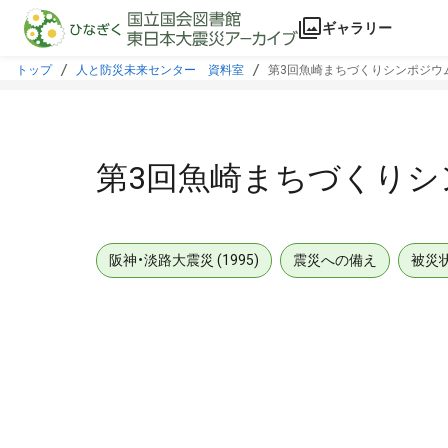
本文に飛ぶ
ギャラリー
トップ
人と防災未来センター 資料室
第3回魚崎まちづくりシンポジウ
第3回魚崎まちづくりシ
阪神・淡路大震災 (1995)
震災への備え
被災
メタデータ