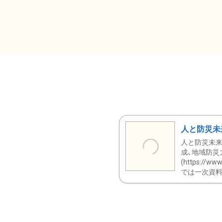
人と防災未
人と防災未来
成、地域防災
(https:/
では一次資料（