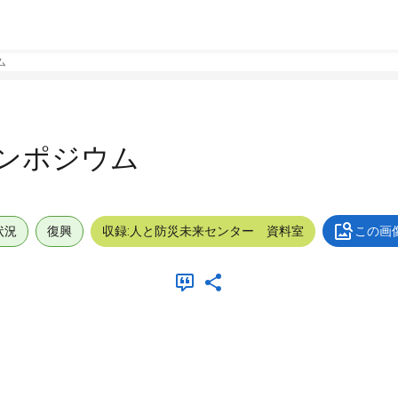
ム
ンポジウム
状況
復興
収録:人と防災未来センター 資料室
この画