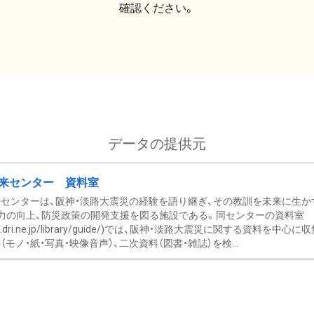
確認ください。
データの提供元
来センター 資料室
センターは、阪神・淡路大震災の経験を語り継ぎ、その教訓を未来に生か
力の向上、防災政策の開発支援を図る施設である。同センターの資料室
/www.dri.ne.jp/library/guide/)では、阪神・淡路大震災に関する資料
モノ・紙・写真・映像音声）、二次資料（図書・雑誌）を検...