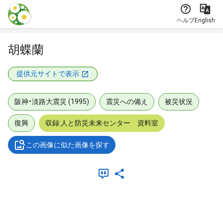
本文に飛ぶ
ヘルプ
English
胡蝶蘭
提供元サイトで表示
阪神・淡路大震災 (1995)
震災への備え
被災状況
復興
収録:人と防災未来センター 資料室
この画像に似た画像を探す
メタデータ