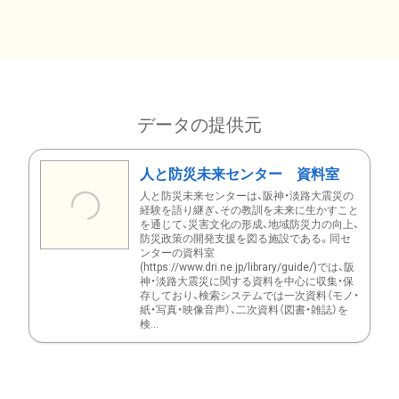
データの提供元
人と防災未来センター 資料室
人と防災未来センターは、阪神・淡路大震災の
経験を語り継ぎ、その教訓を未来に生かすこと
を通じて、災害文化の形成、地域防災力の向上、
防災政策の開発支援を図る施設である。同セ
ンターの資料室
(https://www.dri.ne.jp/library/guide/)では、阪
神・淡路大震災に関する資料を中心に収集・保
存しており、検索システムでは一次資料（モノ・
紙・写真・映像音声）、二次資料（図書・雑誌）を
検...