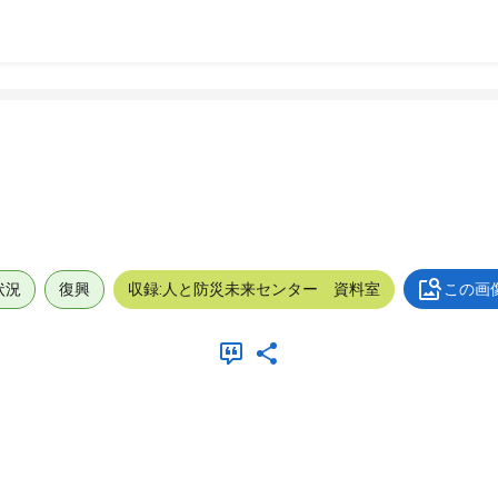
状況
復興
収録:人と防災未来センター 資料室
この画