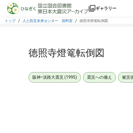
本文に飛ぶ
ギャラリー
トップ
人と防災未来センター 資料室
徳照寺燈篭転倒図
徳照寺燈篭転倒図
阪神・淡路大震災 (1995)
震災への備え
被災
メタデータ