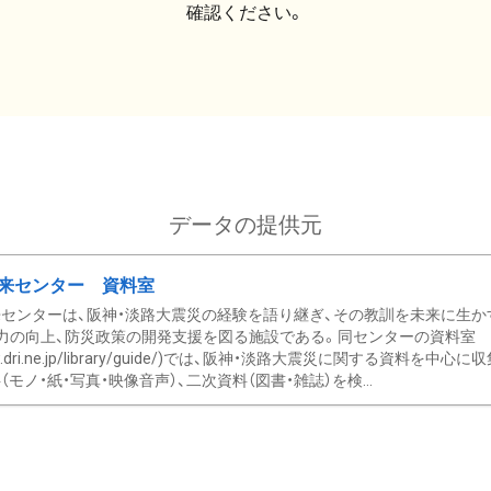
確認ください。
データの提供元
来センター 資料室
センターは、阪神・淡路大震災の経験を語り継ぎ、その教訓を未来に生か
力の向上、防災政策の開発支援を図る施設である。同センターの資料室
/www.dri.ne.jp/library/guide/)では、阪神・淡路大震災に関する資料
モノ・紙・写真・映像音声）、二次資料（図書・雑誌）を検...