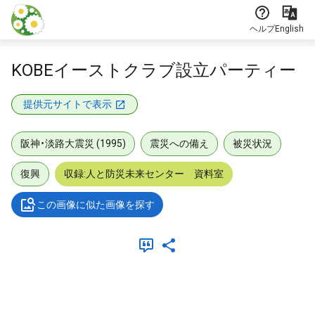
本文に飛ぶ
ヘルプ
English
KOBEイーストクラブ設立パーティー
提供元サイトで表示
阪神・淡路大震災 (1995)
震災への備え
被災状況
復興
収録:人と防災未来センター 資料室
この画像に似た画像を探す
メタデータ