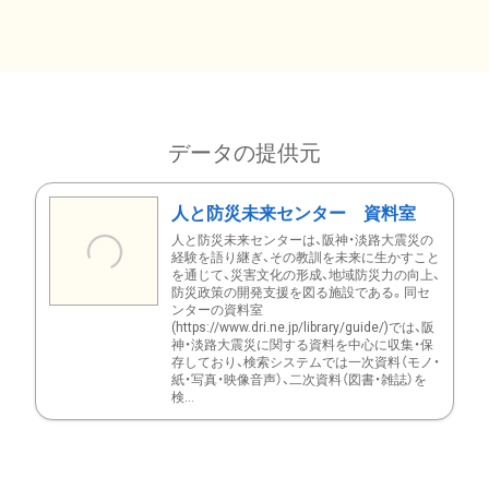
データの提供元
人と防災未来センター 資料室
人と防災未来センターは、阪神・淡路大震災の
経験を語り継ぎ、その教訓を未来に生かすこと
を通じて、災害文化の形成、地域防災力の向上、
防災政策の開発支援を図る施設である。同セ
ンターの資料室
(https://www.dri.ne.jp/library/guide/)では、阪
神・淡路大震災に関する資料を中心に収集・保
存しており、検索システムでは一次資料（モノ・
紙・写真・映像音声）、二次資料（図書・雑誌）を
検...