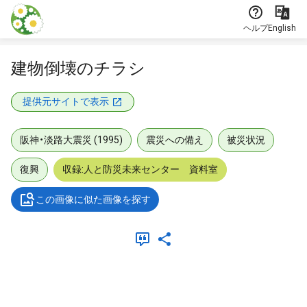
本文に飛ぶ
ヘルプ
English
建物倒壊のチラシ
提供元サイトで表示
阪神・淡路大震災 (1995)
震災への備え
被災状況
復興
収録:人と防災未来センター 資料室
この画像に似た画像を探す
メタデータ