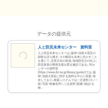
データの提供元
人と防災未来センター 資料室
人と防災未来センターは、阪神・淡路大震災の
経験を語り継ぎ、その教訓を未来に生かすこと
を通じて、災害文化の形成、地域防災力の向上、
防災政策の開発支援を図る施設である。同セ
ンターの資料室
(https://www.dri.ne.jp/library/guide/)では、阪
神・淡路大震災に関する資料を中心に収集・保
存しており、検索システムでは一次資料（モノ・
紙・写真・映像音声）、二次資料（図書・雑誌）を
検...