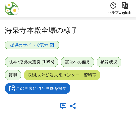
本文に飛ぶ
ヘルプ
English
海泉寺本殿全壊の様子
提供元サイトで表示
阪神・淡路大震災 (1995)
震災への備え
被災状況
復興
収録:人と防災未来センター 資料室
この画像に似た画像を探す
メタデータ