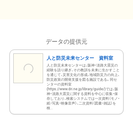
データの提供元
人と防災未来センター 資料室
人と防災未来センターは、阪神・淡路大震災の
経験を語り継ぎ、その教訓を未来に生かすこと
を通じて、災害文化の形成、地域防災力の向上、
防災政策の開発支援を図る施設である。同セ
ンターの資料室
(https://www.dri.ne.jp/library/guide/)では、阪
神・淡路大震災に関する資料を中心に収集・保
存しており、検索システムでは一次資料（モノ・
紙・写真・映像音声）、二次資料（図書・雑誌）を
検...