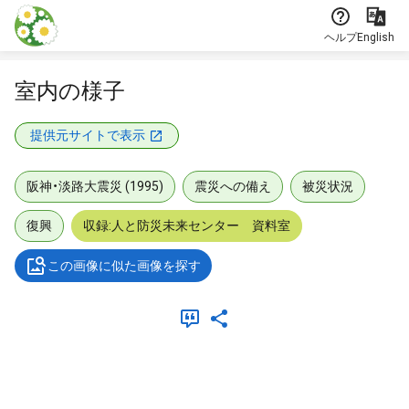
本文に飛ぶ
ヘルプ
English
室内の様子
提供元サイトで表示
阪神・淡路大震災 (1995)
震災への備え
被災状況
復興
収録:人と防災未来センター 資料室
この画像に似た画像を探す
メタデータ