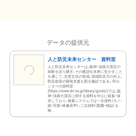
データの提供元
人と防災未来センター 資料室
人と防災未来センターは、阪神・淡路大震災の
経験を語り継ぎ、その教訓を未来に生かすこと
を通じて、災害文化の形成、地域防災力の向上、
防災政策の開発支援を図る施設である。同セ
ンターの資料室
(https://www.dri.ne.jp/library/guide/)では、阪
神・淡路大震災に関する資料を中心に収集・保
存しており、検索システムでは一次資料（モノ・
紙・写真・映像音声）、二次資料（図書・雑誌）を
検...