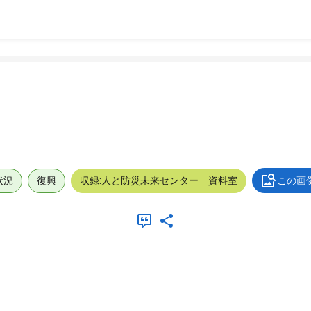
状況
復興
収録:人と防災未来センター 資料室
この画