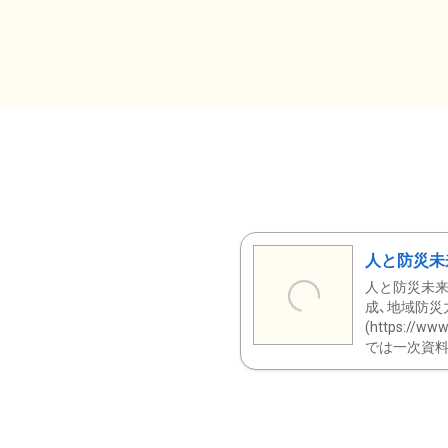
人と防災未
人と防災未来
成、地域防災
(https:/
では一次資料（