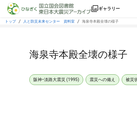
本文に飛ぶ
ギャラリー
トップ
人と防災未来センター 資料室
海泉寺本殿全壊の様子
海泉寺本殿全壊の様子
阪神・淡路大震災 (1995)
震災への備え
被災
メタデータ