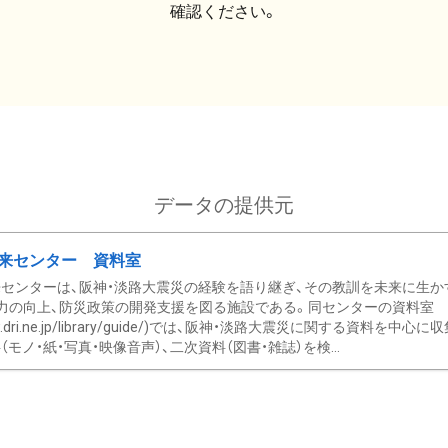
確認ください。
データの提供元
来センター 資料室
センターは、阪神・淡路大震災の経験を語り継ぎ、その教訓を未来に生か
力の向上、防災政策の開発支援を図る施設である。同センターの資料室
/www.dri.ne.jp/library/guide/)では、阪神・淡路大震災に関する資料
モノ・紙・写真・映像音声）、二次資料（図書・雑誌）を検...