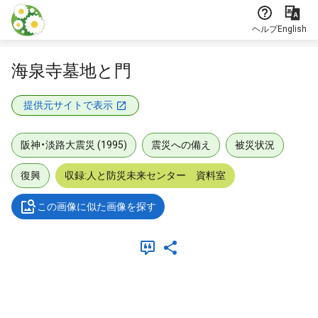
本文に飛ぶ
ヘルプ
English
海泉寺墓地と門
提供元サイトで表示
阪神・淡路大震災 (1995)
震災への備え
被災状況
復興
収録:人と防災未来センター 資料室
この画像に似た画像を探す
メタデータ