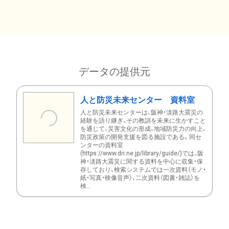
データの提供元
人と防災未来センター 資料室
人と防災未来センターは、阪神・淡路大震災の
経験を語り継ぎ、その教訓を未来に生かすこと
を通じて、災害文化の形成、地域防災力の向上、
防災政策の開発支援を図る施設である。同セ
ンターの資料室
(https://www.dri.ne.jp/library/guide/)では、阪
神・淡路大震災に関する資料を中心に収集・保
存しており、検索システムでは一次資料（モノ・
紙・写真・映像音声）、二次資料（図書・雑誌）を
検...