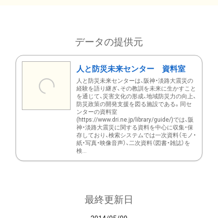
データの提供元
人と防災未来センター 資料室
人と防災未来センターは、阪神・淡路大震災の
経験を語り継ぎ、その教訓を未来に生かすこと
を通じて、災害文化の形成、地域防災力の向上、
防災政策の開発支援を図る施設である。同セ
ンターの資料室
(https://www.dri.ne.jp/library/guide/)では、阪
神・淡路大震災に関する資料を中心に収集・保
存しており、検索システムでは一次資料（モノ・
紙・写真・映像音声）、二次資料（図書・雑誌）を
検...
最終更新日