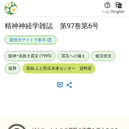
本文に飛ぶ
ヘルプ
English
精神神経学雑誌 第97巻第6号
提供元サイトで表示
阪神・淡路大震災 (1995)
震災への備え
被災状況
復興
収録:人と防災未来センター 資料室
メタデータ