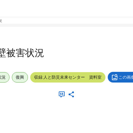
況
壁被害状況
状況
復興
収録:人と防災未来センター 資料室
この画