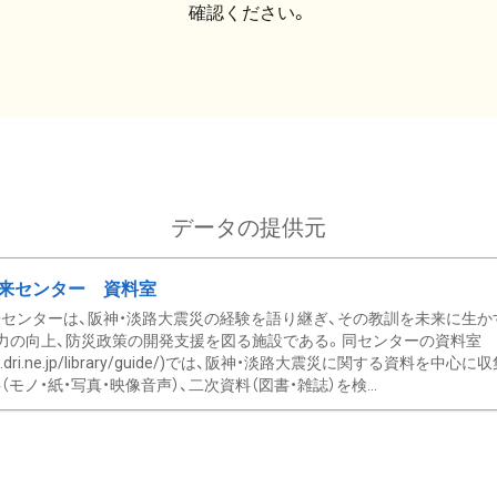
確認ください。
データの提供元
来センター 資料室
センターは、阪神・淡路大震災の経験を語り継ぎ、その教訓を未来に生か
力の向上、防災政策の開発支援を図る施設である。同センターの資料室
/www.dri.ne.jp/library/guide/)では、阪神・淡路大震災に関する資料
モノ・紙・写真・映像音声）、二次資料（図書・雑誌）を検...