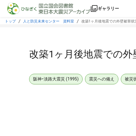
本文に飛ぶ
ギャラリー
トップ
人と防災未来センター 資料室
改築1ヶ月後地震での外壁被害状
改築1ヶ月後地震での外
阪神・淡路大震災 (1995)
震災への備え
被災
メタデータ