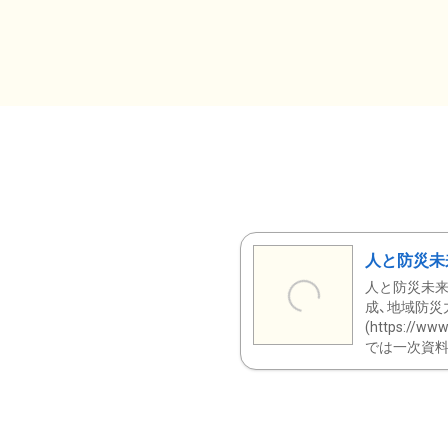
人と防災未
人と防災未来
成、地域防災
(https:/
では一次資料（