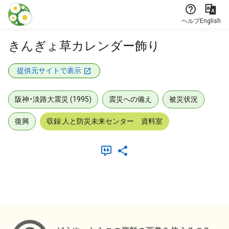
本文に飛ぶ
ヘルプ
English
きんぎょ草カレンダー飾り
提供元サイトで表示
阪神・淡路大震災 (1995)
震災への備え
被災状況
復興
収録:人と防災未来センター 資料室
メタデータ