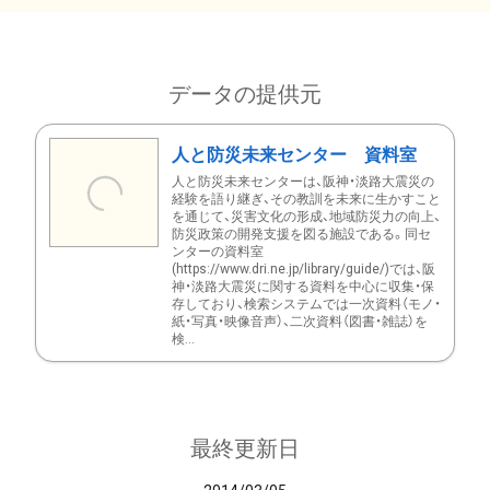
データの提供元
人と防災未来センター 資料室
人と防災未来センターは、阪神・淡路大震災の
経験を語り継ぎ、その教訓を未来に生かすこと
を通じて、災害文化の形成、地域防災力の向上、
防災政策の開発支援を図る施設である。同セ
ンターの資料室
(https://www.dri.ne.jp/library/guide/)では、阪
神・淡路大震災に関する資料を中心に収集・保
存しており、検索システムでは一次資料（モノ・
紙・写真・映像音声）、二次資料（図書・雑誌）を
検...
最終更新日