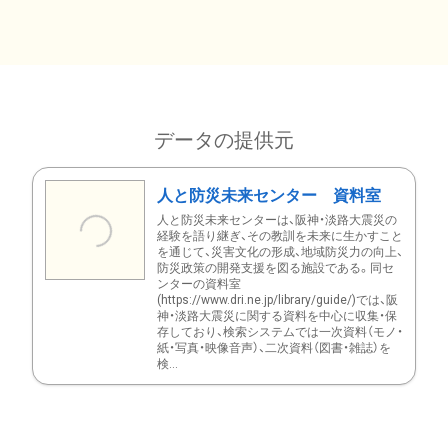
データの提供元
人と防災未来センター 資料室
人と防災未来センターは、阪神・淡路大震災の
経験を語り継ぎ、その教訓を未来に生かすこと
を通じて、災害文化の形成、地域防災力の向上、
防災政策の開発支援を図る施設である。同セ
ンターの資料室
(https://www.dri.ne.jp/library/guide/)では、阪
神・淡路大震災に関する資料を中心に収集・保
存しており、検索システムでは一次資料（モノ・
紙・写真・映像音声）、二次資料（図書・雑誌）を
検...