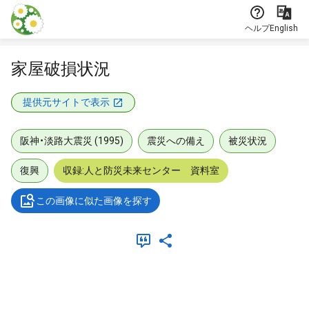
本文に飛ぶ
ヘルプ
English
家屋破損状況
提供元サイトで表示
阪神・淡路大震災 (1995)
震災への備え
被災状況
復興
収録:人と防災未来センター 資料室
この画像に似た画像を探す
メタデータ