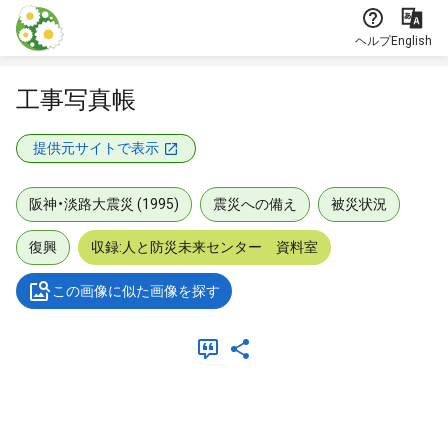
本文に飛ぶ
ヘルプ
English
工事写真帳
提供元サイトで表示
阪神・淡路大震災 (1995)
震災への備え
被災状況
復興
収録:人と防災未来センター 資料室
この画像に似た画像を探す
メタデータ