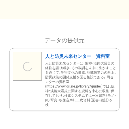
データの提供元
人と防災未来センター 資料室
人と防災未来センターは、阪神・淡路大震災の
経験を語り継ぎ、その教訓を未来に生かすこと
を通じて、災害文化の形成、地域防災力の向上、
防災政策の開発支援を図る施設である。同セ
ンターの資料室
(https://www.dri.ne.jp/library/guide/)では、阪
神・淡路大震災に関する資料を中心に収集・保
存しており、検索システムでは一次資料（モノ・
紙・写真・映像音声）、二次資料（図書・雑誌）を
検...