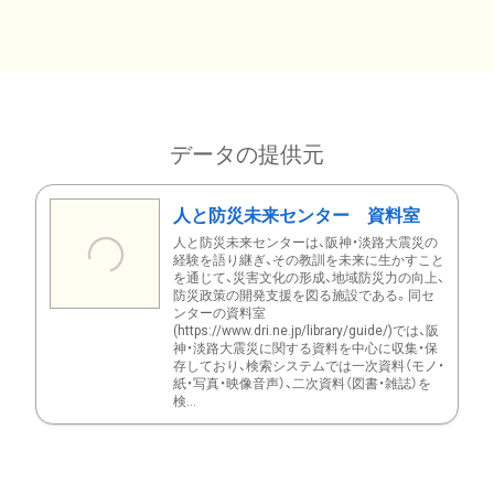
データの提供元
人と防災未来センター 資料室
人と防災未来センターは、阪神・淡路大震災の
経験を語り継ぎ、その教訓を未来に生かすこと
を通じて、災害文化の形成、地域防災力の向上、
防災政策の開発支援を図る施設である。同セ
ンターの資料室
(https://www.dri.ne.jp/library/guide/)では、阪
神・淡路大震災に関する資料を中心に収集・保
存しており、検索システムでは一次資料（モノ・
紙・写真・映像音声）、二次資料（図書・雑誌）を
検...