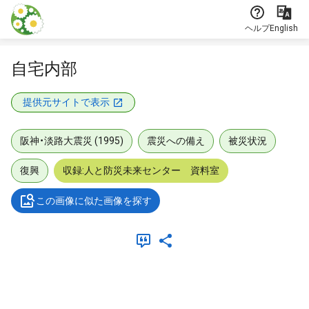
本文に飛ぶ
ヘルプ
English
自宅内部
提供元サイトで表示
阪神・淡路大震災 (1995)
震災への備え
被災状況
復興
収録:人と防災未来センター 資料室
この画像に似た画像を探す
メタデータ