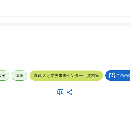
状況
復興
収録:人と防災未来センター 資料室
この画