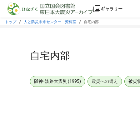
本文に飛ぶ
ギャラリー
トップ
人と防災未来センター 資料室
自宅内部
自宅内部
阪神・淡路大震災 (1995)
震災への備え
被災
メタデータ