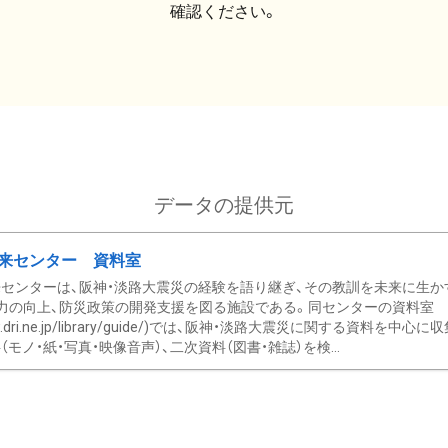
確認ください。
データの提供元
来センター 資料室
センターは、阪神・淡路大震災の経験を語り継ぎ、その教訓を未来に生か
力の向上、防災政策の開発支援を図る施設である。同センターの資料室
/www.dri.ne.jp/library/guide/)では、阪神・淡路大震災に関する資料
モノ・紙・写真・映像音声）、二次資料（図書・雑誌）を検...