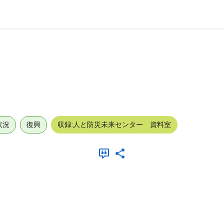
状況
復興
収録:人と防災未来センター 資料室