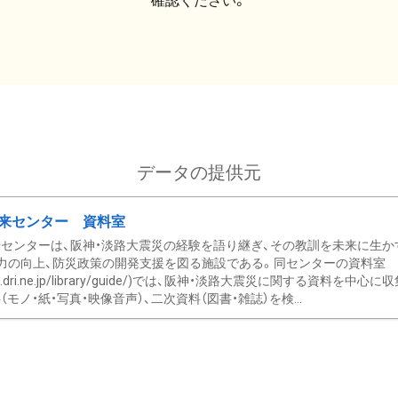
確認ください。
データの提供元
来センター 資料室
センターは、阪神・淡路大震災の経験を語り継ぎ、その教訓を未来に生か
力の向上、防災政策の開発支援を図る施設である。同センターの資料室
/www.dri.ne.jp/library/guide/)では、阪神・淡路大震災に関する資料
モノ・紙・写真・映像音声）、二次資料（図書・雑誌）を検...