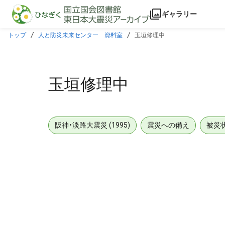
本文に飛ぶ
ギャラリー
トップ
人と防災未来センター 資料室
玉垣修理中
玉垣修理中
阪神・淡路大震災 (1995)
震災への備え
被災
メタデータ