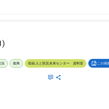
)
状況
復興
収録:人と防災未来センター 資料室
この画