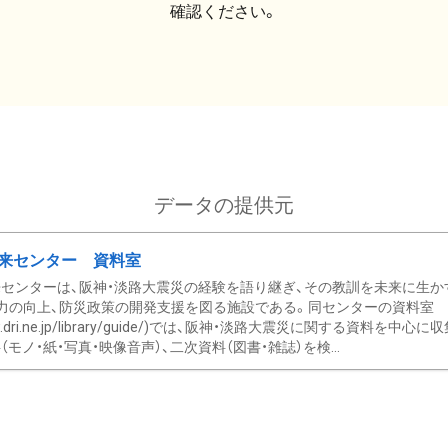
確認ください。
データの提供元
来センター 資料室
センターは、阪神・淡路大震災の経験を語り継ぎ、その教訓を未来に生か
力の向上、防災政策の開発支援を図る施設である。同センターの資料室
/www.dri.ne.jp/library/guide/)では、阪神・淡路大震災に関する資料
モノ・紙・写真・映像音声）、二次資料（図書・雑誌）を検...