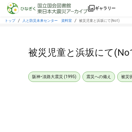
本文に飛ぶ
ギャラリー
トップ
人と防災未来センター 資料室
被災児童と浜坂にて(No1)
被災児童と浜坂にて(No1
阪神・淡路大震災 (1995)
震災への備え
被災
メタデータ