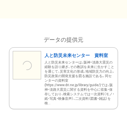
データの提供元
人と防災未来センター 資料室
人と防災未来センターは、阪神・淡路大震災の
経験を語り継ぎ、その教訓を未来に生かすこと
を通じて、災害文化の形成、地域防災力の向上、
防災政策の開発支援を図る施設である。同セ
ンターの資料室
(https://www.dri.ne.jp/library/guide/)では、阪
神・淡路大震災に関する資料を中心に収集・保
存しており、検索システムでは一次資料（モノ・
紙・写真・映像音声）、二次資料（図書・雑誌）を
検...