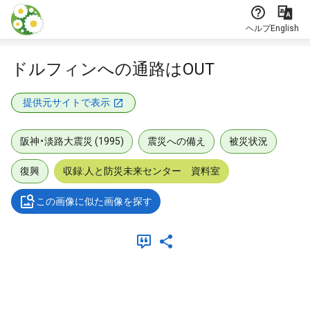
本文に飛ぶ
ヘルプ
English
ドルフィンへの通路はOUT
提供元サイトで表示
阪神・淡路大震災 (1995)
震災への備え
被災状況
復興
収録:人と防災未来センター 資料室
この画像に似た画像を探す
メタデータ