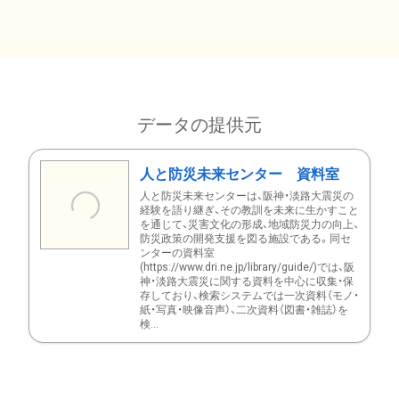
データの提供元
人と防災未来センター 資料室
人と防災未来センターは、阪神・淡路大震災の
経験を語り継ぎ、その教訓を未来に生かすこと
を通じて、災害文化の形成、地域防災力の向上、
防災政策の開発支援を図る施設である。同セ
ンターの資料室
(https://www.dri.ne.jp/library/guide/)では、阪
神・淡路大震災に関する資料を中心に収集・保
存しており、検索システムでは一次資料（モノ・
紙・写真・映像音声）、二次資料（図書・雑誌）を
検...