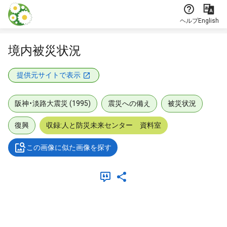
本文に飛ぶ
ヘルプ
English
境内被災状況
提供元サイトで表示
阪神・淡路大震災 (1995)
震災への備え
被災状況
復興
収録:人と防災未来センター 資料室
この画像に似た画像を探す
メタデータ