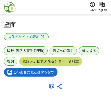
本文に飛ぶ
ヘルプ
English
壁面
提供元サイトで表示
阪神・淡路大震災 (1995)
震災への備え
被災状況
復興
収録:人と防災未来センター 資料室
この画像に似た画像を探す
メタデータ