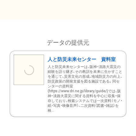
データの提供元
人と防災未来センター 資料室
人と防災未来センターは、阪神・淡路大震災の
経験を語り継ぎ、その教訓を未来に生かすこと
を通じて、災害文化の形成、地域防災力の向上、
防災政策の開発支援を図る施設である。同セ
ンターの資料室
(https://www.dri.ne.jp/library/guide/)では、阪
神・淡路大震災に関する資料を中心に収集・保
存しており、検索システムでは一次資料（モノ・
紙・写真・映像音声）、二次資料（図書・雑誌）を
検...