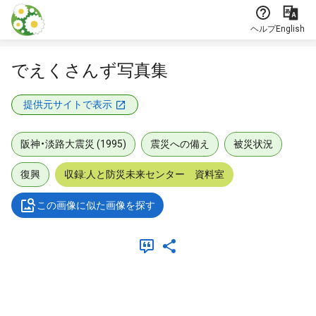
本文に飛ぶ
ヘルプ
English
でえくさんず写真集
提供元サイトで表示
阪神・淡路大震災 (1995)
震災への備え
被災状況
復興
収録:人と防災未来センター 資料室
この画像に似た画像を探す
メタデータ