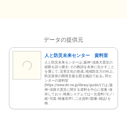
データの提供元
人と防災未来センター 資料室
人と防災未来センターは、阪神・淡路大震災の
経験を語り継ぎ、その教訓を未来に生かすこと
を通じて、災害文化の形成、地域防災力の向上、
防災政策の開発支援を図る施設である。同セ
ンターの資料室
(https://www.dri.ne.jp/library/guide/)では、阪
神・淡路大震災に関する資料を中心に収集・保
存しており、検索システムでは一次資料（モノ・
紙・写真・映像音声）、二次資料（図書・雑誌）を
検...