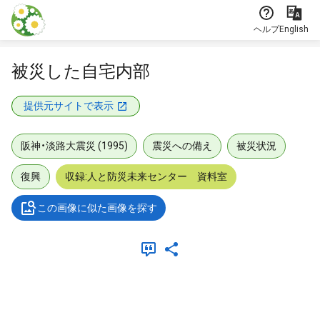
本文に飛ぶ
ヘルプ
English
被災した自宅内部
提供元サイトで表示
阪神・淡路大震災 (1995)
震災への備え
被災状況
復興
収録:人と防災未来センター 資料室
この画像に似た画像を探す
メタデータ