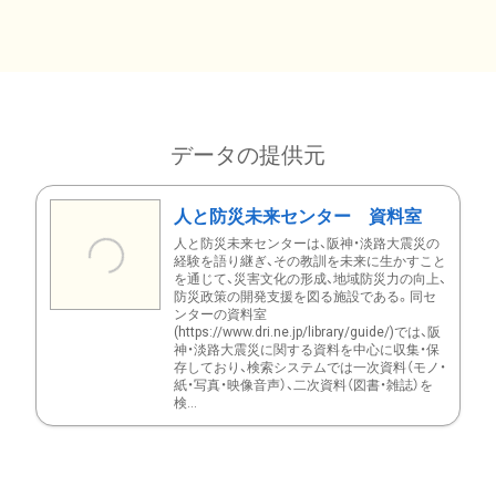
データの提供元
人と防災未来センター 資料室
人と防災未来センターは、阪神・淡路大震災の
経験を語り継ぎ、その教訓を未来に生かすこと
を通じて、災害文化の形成、地域防災力の向上、
防災政策の開発支援を図る施設である。同セ
ンターの資料室
(https://www.dri.ne.jp/library/guide/)では、阪
神・淡路大震災に関する資料を中心に収集・保
存しており、検索システムでは一次資料（モノ・
紙・写真・映像音声）、二次資料（図書・雑誌）を
検...