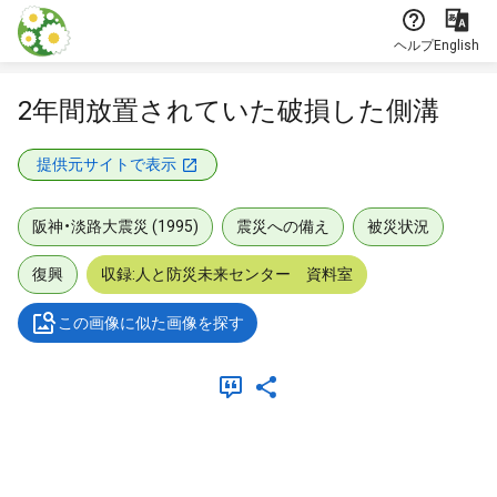
本文に飛ぶ
ヘルプ
English
2年間放置されていた破損した側溝
提供元サイトで表示
阪神・淡路大震災 (1995)
震災への備え
被災状況
復興
収録:人と防災未来センター 資料室
この画像に似た画像を探す
メタデータ