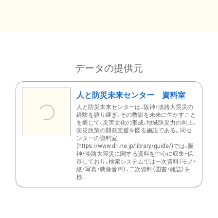
データの提供元
人と防災未来センター 資料室
人と防災未来センターは、阪神・淡路大震災の
経験を語り継ぎ、その教訓を未来に生かすこと
を通じて、災害文化の形成、地域防災力の向上、
防災政策の開発支援を図る施設である。同セ
ンターの資料室
(https://www.dri.ne.jp/library/guide/)では、阪
神・淡路大震災に関する資料を中心に収集・保
存しており、検索システムでは一次資料（モノ・
紙・写真・映像音声）、二次資料（図書・雑誌）を
検...