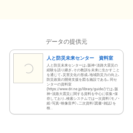
データの提供元
人と防災未来センター 資料室
人と防災未来センターは、阪神・淡路大震災の
経験を語り継ぎ、その教訓を未来に生かすこと
を通じて、災害文化の形成、地域防災力の向上、
防災政策の開発支援を図る施設である。同セ
ンターの資料室
(https://www.dri.ne.jp/library/guide/)では、阪
神・淡路大震災に関する資料を中心に収集・保
存しており、検索システムでは一次資料（モノ・
紙・写真・映像音声）、二次資料（図書・雑誌）を
検...