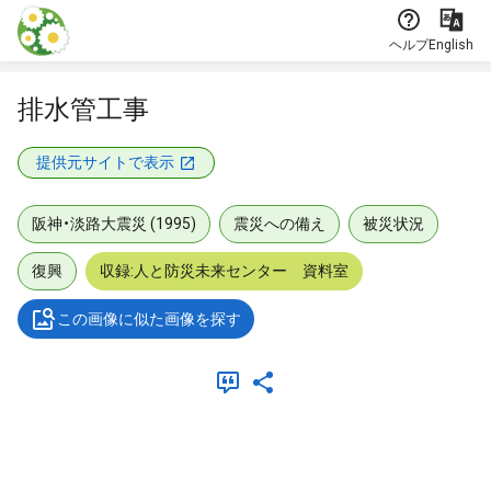
本文に飛ぶ
ヘルプ
English
排水管工事
提供元サイトで表示
阪神・淡路大震災 (1995)
震災への備え
被災状況
復興
収録:人と防災未来センター 資料室
この画像に似た画像を探す
メタデータ