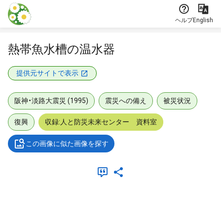
本文に飛ぶ
ヘルプ
English
熱帯魚水槽の温水器
提供元サイトで表示
阪神・淡路大震災 (1995)
震災への備え
被災状況
復興
収録:人と防災未来センター 資料室
この画像に似た画像を探す
メタデータ