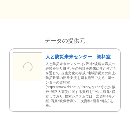
データの提供元
人と防災未来センター 資料室
人と防災未来センターは、阪神・淡路大震災の
経験を語り継ぎ、その教訓を未来に生かすこと
を通じて、災害文化の形成、地域防災力の向上、
防災政策の開発支援を図る施設である。同セ
ンターの資料室
(https://www.dri.ne.jp/library/guide/)では、阪
神・淡路大震災に関する資料を中心に収集・保
存しており、検索システムでは一次資料（モノ・
紙・写真・映像音声）、二次資料（図書・雑誌）を
検...