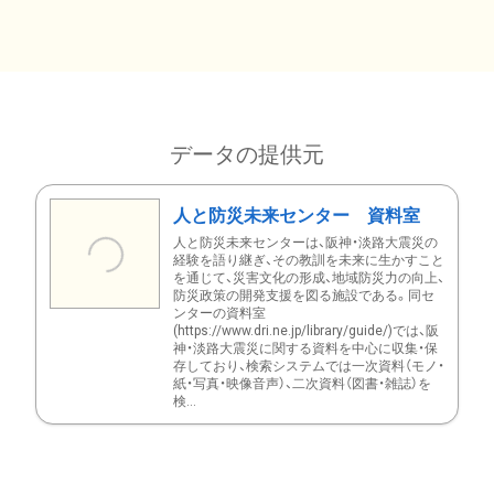
データの提供元
人と防災未来センター 資料室
人と防災未来センターは、阪神・淡路大震災の
経験を語り継ぎ、その教訓を未来に生かすこと
を通じて、災害文化の形成、地域防災力の向上、
防災政策の開発支援を図る施設である。同セ
ンターの資料室
(https://www.dri.ne.jp/library/guide/)では、阪
神・淡路大震災に関する資料を中心に収集・保
存しており、検索システムでは一次資料（モノ・
紙・写真・映像音声）、二次資料（図書・雑誌）を
検...