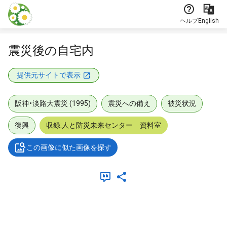
本文に飛ぶ
ヘルプ
English
震災後の自宅内
提供元サイトで表示
阪神・淡路大震災 (1995)
震災への備え
被災状況
復興
収録:人と防災未来センター 資料室
この画像に似た画像を探す
メタデータ