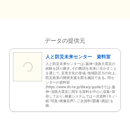
データの提供元
人と防災未来センター 資料室
人と防災未来センターは、阪神・淡路大震災の
経験を語り継ぎ、その教訓を未来に生かすこと
を通じて、災害文化の形成、地域防災力の向上、
防災政策の開発支援を図る施設である。同セ
ンターの資料室
(https://www.dri.ne.jp/library/guide/)では、阪
神・淡路大震災に関する資料を中心に収集・保
存しており、検索システムでは一次資料（モノ・
紙・写真・映像音声）、二次資料（図書・雑誌）を
検...