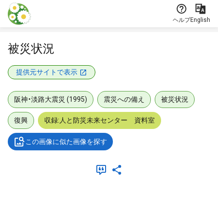
本文に飛ぶ
ヘルプ
English
被災状況
提供元サイトで表示
阪神・淡路大震災 (1995)
震災への備え
被災状況
復興
収録:人と防災未来センター 資料室
この画像に似た画像を探す
メタデータ