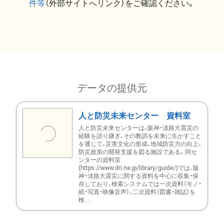
件等
（外部サイトへリンク）をご確認ください。
データの提供元
人と防災未来センター 資料室
人と防災未来センターは、阪神・淡路大震災の
経験を語り継ぎ、その教訓を未来に生かすこと
を通じて、災害文化の形成、地域防災力の向上、
防災政策の開発支援を図る施設である。同セ
ンターの資料室
(https://www.dri.ne.jp/library/guide/)では、阪
神・淡路大震災に関する資料を中心に収集・保
存しており、検索システムでは一次資料（モノ・
紙・写真・映像音声）、二次資料（図書・雑誌）を
検...