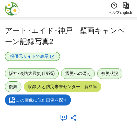
本文に飛ぶ
ヘルプ
English
アート･エイド･神戸 壁画キャンペ
ーン記録写真2
提供元サイトで表示
阪神・淡路大震災 (1995)
震災への備え
被災状況
復興
収録:人と防災未来センター 資料室
この画像に似た画像を探す