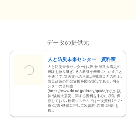
データの提供元
人と防災未来センター 資料室
人と防災未来センターは、阪神・淡路大震災の
経験を語り継ぎ、その教訓を未来に生かすこと
を通じて、災害文化の形成、地域防災力の向上、
防災政策の開発支援を図る施設である。同セ
ンターの資料室
(https://www.dri.ne.jp/library/guide/)では、阪
神・淡路大震災に関する資料を中心に収集・保
存しており、検索システムでは一次資料（モノ・
紙・写真・映像音声）、二次資料（図書・雑誌）を
検...