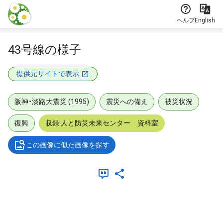
本文に飛ぶ
ヘルプ
English
43号線の様子
提供元サイトで表示
阪神・淡路大震災 (1995)
震災への備え
被災状況
復興
収録:人と防災未来センター 資料室
この画像に似た画像を探す
メタデータ