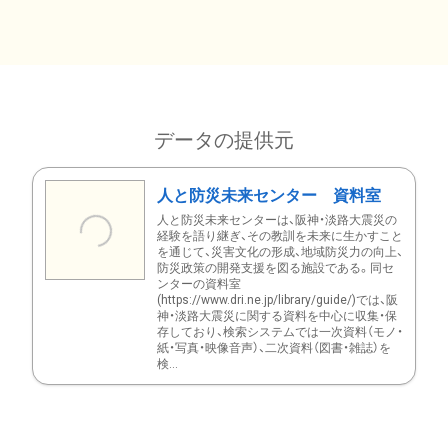
データの提供元
人と防災未来センター 資料室
人と防災未来センターは、阪神・淡路大震災の
経験を語り継ぎ、その教訓を未来に生かすこと
を通じて、災害文化の形成、地域防災力の向上、
防災政策の開発支援を図る施設である。同セ
ンターの資料室
(https://www.dri.ne.jp/library/guide/)では、阪
神・淡路大震災に関する資料を中心に収集・保
存しており、検索システムでは一次資料（モノ・
紙・写真・映像音声）、二次資料（図書・雑誌）を
検...