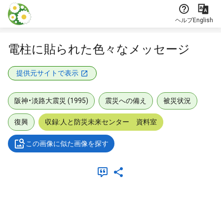
本文に飛ぶ
ヘルプ
English
電柱に貼られた色々なメッセージ
提供元サイトで表示
阪神・淡路大震災 (1995)
震災への備え
被災状況
復興
収録:人と防災未来センター 資料室
この画像に似た画像を探す
メタデータ