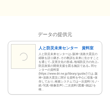
データの提供元
人と防災未来センター 資料室
人と防災未来センターは、阪神・淡路大震災の
経験を語り継ぎ、その教訓を未来に生かすこと
を通じて、災害文化の形成、地域防災力の向上、
防災政策の開発支援を図る施設である。同セ
ンターの資料室
(https://www.dri.ne.jp/library/guide/)では、阪
神・淡路大震災に関する資料を中心に収集・保
存しており、検索システムでは一次資料（モノ・
紙・写真・映像音声）、二次資料（図書・雑誌）を
検...