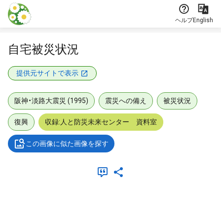
本文に飛ぶ
ヘルプ
English
自宅被災状況
提供元サイトで表示
阪神・淡路大震災 (1995)
震災への備え
被災状況
復興
収録:人と防災未来センター 資料室
この画像に似た画像を探す
メタデータ