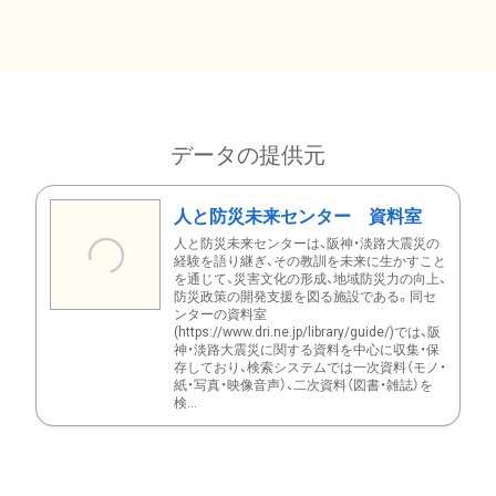
データの提供元
人と防災未来センター 資料室
人と防災未来センターは、阪神・淡路大震災の
経験を語り継ぎ、その教訓を未来に生かすこと
を通じて、災害文化の形成、地域防災力の向上、
防災政策の開発支援を図る施設である。同セ
ンターの資料室
(https://www.dri.ne.jp/library/guide/)では、阪
神・淡路大震災に関する資料を中心に収集・保
存しており、検索システムでは一次資料（モノ・
紙・写真・映像音声）、二次資料（図書・雑誌）を
検...