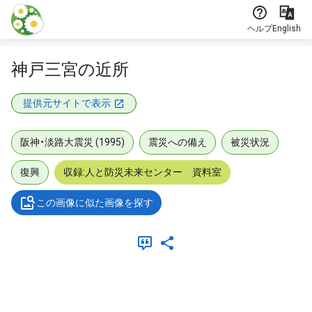
本文に飛ぶ
ヘルプ
English
神戸三宮の近所
提供元サイトで表示
阪神・淡路大震災 (1995)
震災への備え
被災状況
復興
収録:人と防災未来センター 資料室
この画像に似た画像を探す
メタデータ