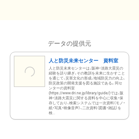
データの提供元
人と防災未来センター 資料室
人と防災未来センターは、阪神・淡路大震災の
経験を語り継ぎ、その教訓を未来に生かすこと
を通じて、災害文化の形成、地域防災力の向上、
防災政策の開発支援を図る施設である。同セ
ンターの資料室
(https://www.dri.ne.jp/library/guide/)では、阪
神・淡路大震災に関する資料を中心に収集・保
存しており、検索システムでは一次資料（モノ・
紙・写真・映像音声）、二次資料（図書・雑誌）を
検...