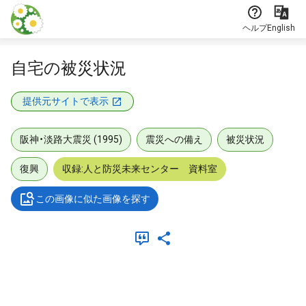
本文に飛ぶ
ヘルプ
English
自宅の被災状況
提供元サイトで表示
阪神・淡路大震災 (1995)
震災への備え
被災状況
復興
収録:人と防災未来センター 資料室
この画像に似た画像を探す
メタデータ