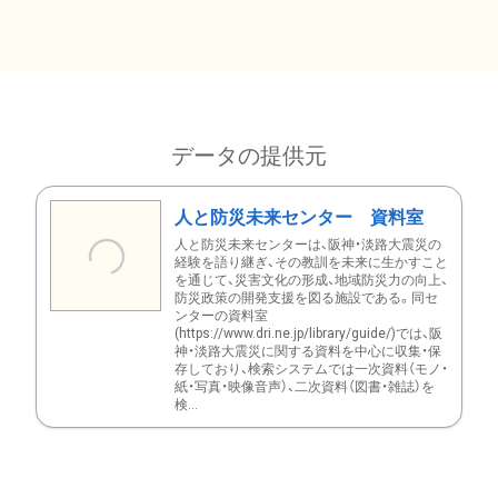
データの提供元
人と防災未来センター 資料室
人と防災未来センターは、阪神・淡路大震災の
経験を語り継ぎ、その教訓を未来に生かすこと
を通じて、災害文化の形成、地域防災力の向上、
防災政策の開発支援を図る施設である。同セ
ンターの資料室
(https://www.dri.ne.jp/library/guide/)では、阪
神・淡路大震災に関する資料を中心に収集・保
存しており、検索システムでは一次資料（モノ・
紙・写真・映像音声）、二次資料（図書・雑誌）を
検...