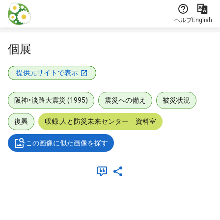
本文に飛ぶ
ヘルプ
English
個展
提供元サイトで表示
阪神・淡路大震災 (1995)
震災への備え
被災状況
復興
収録:人と防災未来センター 資料室
この画像に似た画像を探す
メタデータ