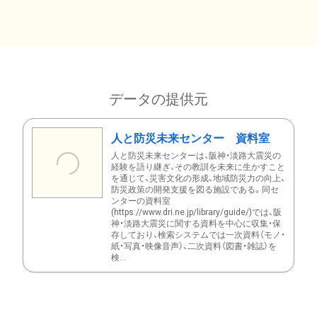
データの提供元
人と防災未来センター 資料室
人と防災未来センターは、阪神・淡路大震災の
経験を語り継ぎ、その教訓を未来に生かすこと
を通じて、災害文化の形成、地域防災力の向上、
防災政策の開発支援を図る施設である。同セ
ンターの資料室
(https://www.dri.ne.jp/library/guide/)では、阪
神・淡路大震災に関する資料を中心に収集・保
存しており、検索システムでは一次資料（モノ・
紙・写真・映像音声）、二次資料（図書・雑誌）を
検...