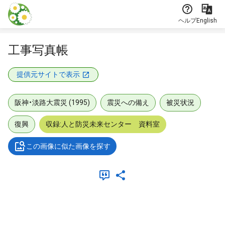
本文に飛ぶ
ヘルプ
English
工事写真帳
提供元サイトで表示
阪神・淡路大震災 (1995)
震災への備え
被災状況
復興
収録:人と防災未来センター 資料室
この画像に似た画像を探す
メタデータ