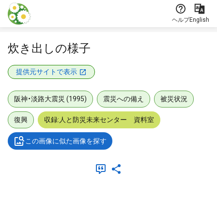
本文に飛ぶ
ヘルプ
English
炊き出しの様子
提供元サイトで表示
阪神・淡路大震災 (1995)
震災への備え
被災状況
復興
収録:人と防災未来センター 資料室
この画像に似た画像を探す
メタデータ