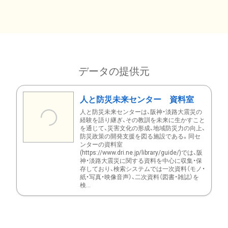
データの提供元
人と防災未来センター 資料室
人と防災未来センターは、阪神・淡路大震災の
経験を語り継ぎ、その教訓を未来に生かすこと
を通じて、災害文化の形成、地域防災力の向上、
防災政策の開発支援を図る施設である。同セ
ンターの資料室
(https://www.dri.ne.jp/library/guide/)では、阪
神・淡路大震災に関する資料を中心に収集・保
存しており、検索システムでは一次資料（モノ・
紙・写真・映像音声）、二次資料（図書・雑誌）を
検...