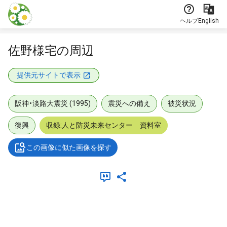
本文に飛ぶ
ヘルプ
English
佐野様宅の周辺
提供元サイトで表示
阪神・淡路大震災 (1995)
震災への備え
被災状況
復興
収録:人と防災未来センター 資料室
この画像に似た画像を探す
メタデータ