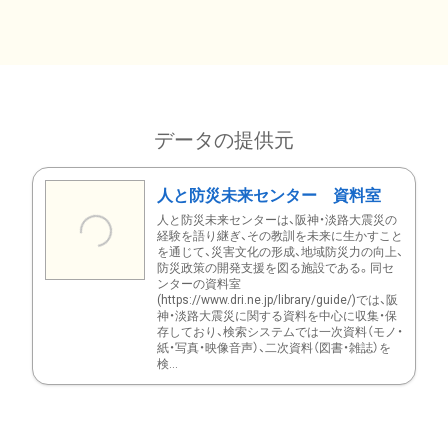
データの提供元
人と防災未来センター 資料室
人と防災未来センターは、阪神・淡路大震災の
経験を語り継ぎ、その教訓を未来に生かすこと
を通じて、災害文化の形成、地域防災力の向上、
防災政策の開発支援を図る施設である。同セ
ンターの資料室
(https://www.dri.ne.jp/library/guide/)では、阪
神・淡路大震災に関する資料を中心に収集・保
存しており、検索システムでは一次資料（モノ・
紙・写真・映像音声）、二次資料（図書・雑誌）を
検...