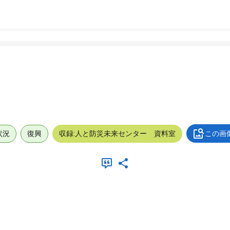
状況
復興
収録:人と防災未来センター 資料室
この画