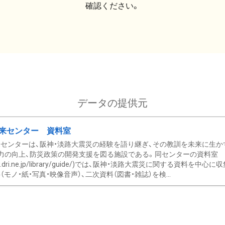
確認ください。
データの提供元
来センター 資料室
センターは、阪神・淡路大震災の経験を語り継ぎ、その教訓を未来に生か
力の向上、防災政策の開発支援を図る施設である。同センターの資料室
/www.dri.ne.jp/library/guide/)では、阪神・淡路大震災に関する資料
モノ・紙・写真・映像音声）、二次資料（図書・雑誌）を検...