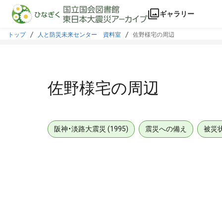
本文に飛ぶ
ギャラリー
トップ
人と防災未来センター 資料室
佐野様宅の周辺
佐野様宅の周辺
阪神・淡路大震災 (1995)
震災への備え
被災
メタデータ