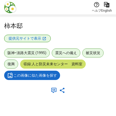
本文に飛ぶ
ヘルプ
English
柿本邸
提供元サイトで表示
阪神・淡路大震災 (1995)
震災への備え
被災状況
復興
収録:人と防災未来センター 資料室
この画像に似た画像を探す
メタデータ