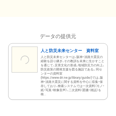
データの提供元
人と防災未来センター 資料室
人と防災未来センターは、阪神・淡路大震災の
経験を語り継ぎ、その教訓を未来に生かすこと
を通じて、災害文化の形成、地域防災力の向上、
防災政策の開発支援を図る施設である。同セ
ンターの資料室
(https://www.dri.ne.jp/library/guide/)では、阪
神・淡路大震災に関する資料を中心に収集・保
存しており、検索システムでは一次資料（モノ・
紙・写真・映像音声）、二次資料（図書・雑誌）を
検...