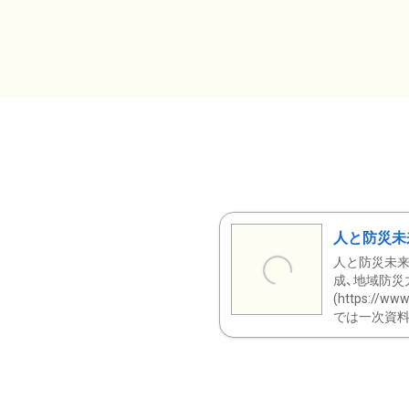
人と防災未
人と防災未来
成、地域防災
(https:/
では一次資料（