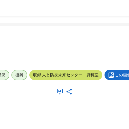
状況
復興
収録:人と防災未来センター 資料室
この画