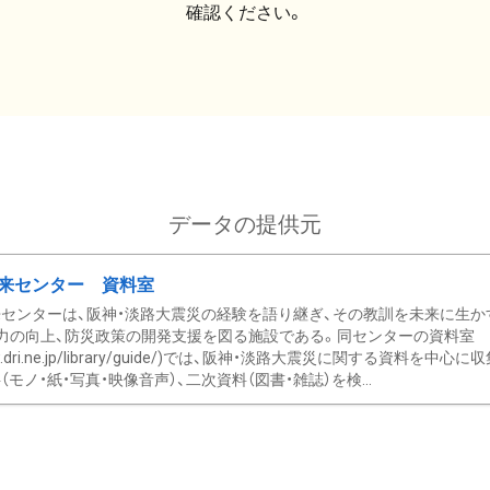
確認ください。
データの提供元
来センター 資料室
センターは、阪神・淡路大震災の経験を語り継ぎ、その教訓を未来に生か
力の向上、防災政策の開発支援を図る施設である。同センターの資料室
/www.dri.ne.jp/library/guide/)では、阪神・淡路大震災に関する資料
モノ・紙・写真・映像音声）、二次資料（図書・雑誌）を検...