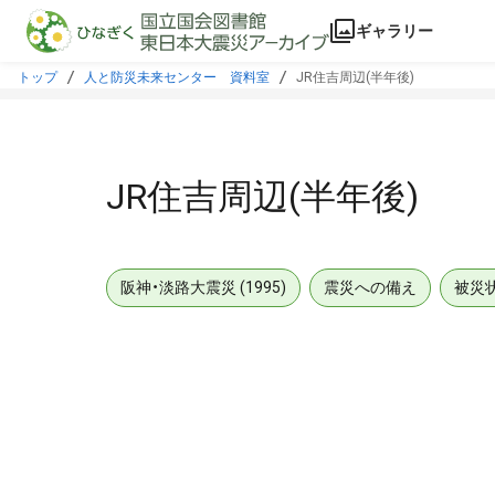
本文に飛ぶ
ギャラリー
トップ
人と防災未来センター 資料室
JR住吉周辺(半年後)
JR住吉周辺(半年後)
阪神・淡路大震災 (1995)
震災への備え
被災
メタデータ